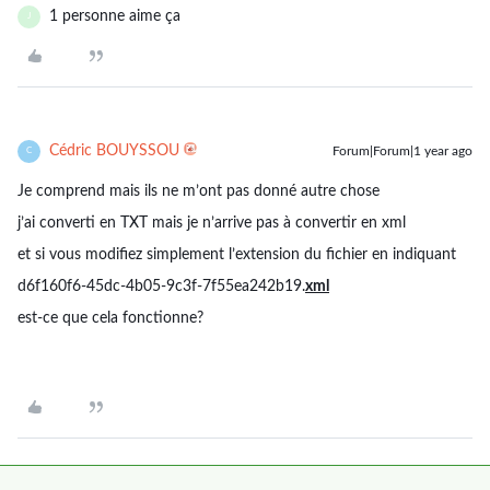
1 personne aime ça
J
Cédric BOUYSSOU
Forum|Forum|1 year ago
C
Je comprend mais ils ne m’ont pas donné autre chose
j’ai converti en TXT mais je n’arrive pas à convertir en xml
et si vous modifiez simplement l’extension du fichier en indiquant
d6f160f6-45dc-4b05-9c3f-7f55ea242b19.
xml
est-ce que cela fonctionne?