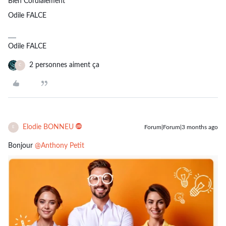
Bien Cordialement
Odile FALCE
Odile FALCE
2 personnes aiment ça
C
Elodie BONNEU
Forum|Forum|3 months ago
E
Bonjour ​
@Anthony Petit