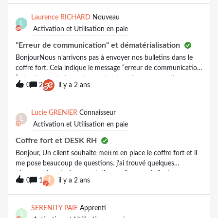
Laurence RICHARD
Nouveau
L
Activation et Utilisation en paie
"Erreur de communication" et dématérialisation
BonjourNous n’arrivons pas à envoyer nos bulletins dans le
coffre fort. Cela indique le message “erreur de communication
” et cela sur plusieurs de nos dossiers alors que sur d'autres
0
2
il y a 2 ans
nous n'avons pas de problème. Avez vous rencontré le même
problème ?Malgré nos demandes de tickets pas de réponse de
SILAE.
Lucie GRENIER
Connaisseur
L
Activation et Utilisation en paie
Coffre fort et DESK RH
Bonjour, Un client souhaite mettre en place le coffre fort et il
me pose beaucoup de questions. j’ai trouvé quelques
réponses dans la documentation en ligne, mais il m’en
J
0
1
il y a 2 ans
reste!Pouvez vous m’aider?si le client prend le coffre il me
demande si ensuite il peut résilier à tout moment? le salarié a
un coffre, mais l’employeur a t il lui aussi accès à un coffre fort
SERENITY PAIE
Apprenti
S
avec tous les bulletins de tous ses salariés? si oui, quelle est la