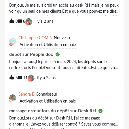
Bonjour, Je me suis créé un accès au desk RH mais je ne peux
voir qu’un seul de mes clients.Est e que vous pouvez me dire
comment rattacher plusieurs dossiers à mon compte deskrh?
0
8
il y a 2 ans
Merci beaucoupAurélie GRILLON
Christophe COMIN
Nouveau
C
Activation et Utilisation en paie
dépot sur People doc
bonjour à tous,Depuis le 5 mars 2024, les dépôts sur les
coffres forts PeopleDoc sont tous en attentes.Est ce que vous
avez le même soucis ?
5
11
il y a 2 ans
Sandra B
Connaisseur
Activation et Utilisation en paie
message erreur lors du dépôt sur Desk RH
Bonjour,Lors du dépôt sur Desk RH, j’ai ce message
d’anomalie :L’avez vous déjà rencontré ? Savez vous comment