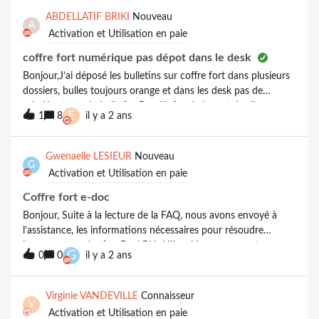
coffre-fort. Son bulletin est déposé dans le DESK RH mais
ABDELLATIF BRIKI
Nouveau
A
également dans son coffre-fort salarié. Avez-vous eu le même
Activation et Utilisation en paie
cas? Est-ce normal?Merci d’avance pour vos retours.
coffre fort numérique pas dépot dans le desk
Bonjour,J’ai déposé les bulletins sur coffre fort dans plusieurs
dossiers, bulles toujours orange et dans les desk pas de
salariés et pas de bulletins.Pas d’infos de la part de silae.
E
1
8
il y a 2 ans
Gwenaelle LESIEUR
Nouveau
G
Activation et Utilisation en paie
Coffre fort e-doc
Bonjour, Suite à la lecture de la FAQ, nous avons envoyé à
l’assistance, les informations nécessaires pour résoudre
l’erreur « organisation DeskRH déjà créée pour un autre
G
0
0
il y a 2 ans
domaine ».Lettre de mission, à la suite de la reprise de la paie à
partir du 01/01/2024 SIRET établissement principal SIRET
établissement secondaire Notre domaine SilaeMalgré une
Virginie VANDEVILLE
Connaisseur
V
demande faite le 25/01/2024, nous n’avons toujours reçu
Activation et Utilisation en paie