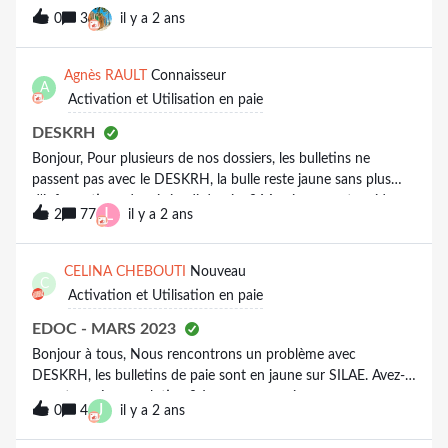
le résoudre ?Merci de votre aide
0
3
il y a 2 ans
Agnès RAULT
Connaisseur
A
Activation et Utilisation en paie
DESKRH
Bonjour, Pour plusieurs de nos dossiers, les bulletins ne
passent pas avec le DESKRH, la bulle reste jaune sans plus
d'informations depuis jeudi dernier ? Merci pour votre aide.
L
2
77
il y a 2 ans
CELINA CHEBOUTI
Nouveau
C
Activation et Utilisation en paie
EDOC - MARS 2023
Bonjour à tous, Nous rencontrons un problème avec
DESKRH, les bulletins de paie sont en jaune sur SILAE. Avez-
vous trouvé une solution ? Je vous remercie,
J
0
4
il y a 2 ans