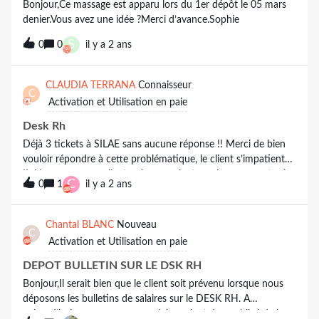
Bonjour,Ce massage est apparu lors du 1er dépôt le 05 mars
denier.Vous avez une idée ?Merci d’avance.Sophie
S
0
0
il y a 2 ans
CLAUDIA TERRANA
Connaisseur
C
Activation et Utilisation en paie
Desk Rh
Déjà 3 tickets à SILAE sans aucune réponse !! Merci de bien
vouloir répondre à cette problématique, le client s’impatiente
!! Nous avons un client qui ne parvient pas à se connecter à
C
0
1
il y a 2 ans
son Desk Rh. Il a suivi correctement les instructions de départ
en suivant le lien, puis mot de passe oublié, son mot de passe
était valide mais lorsqu’il essaie de se connecter, il a le message
Chantal BLANC
Nouveau
C
suivant : “mauvais login ou mot de passe”.Il a tenté de
Activation et Utilisation en paie
réinitialiser son mot de passe mais en vain. Je précise qu’il a
une adresse gmail, ça ne devrait donc pas poser de problème.
DEPOT BULLETIN SUR LE DSK RH
Pas de retour de Silae, message envoyé déjà 2 fois, le client n’a
Bonjour,Il serait bien que le client soit prévenu lorsque nous
donc pas pu récupérer ses bulletins de janvier.Est ce que
déposons les bulletins de salaires sur le DESK RH. A
quelqu’un a rencontré le même problème et surtout est-ce
aujourd’hui aucun message ne lui parvient donc obligé de le