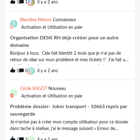
que quelqu’un a la solution ?
5
1
il y a 2 ans
prévenir par mail séparé…Avez-vous une astuce afin que le
client soit informé du dépôt ?Merci
Blandine Menon
Connaisseur
B
Activation et Utilisation en paie
Organisation DESK RH déjà crééer pour un autre
domaine
Bonjour à tous, Cela fait bientôt 2 mois que je n’ai pas de
retour de silae sur mon problème et mes tickets !! J’ai fait une
modification de domaine et demande le transfert de tous mes
B
0
0
il y a 2 ans
clients liés de mon ancien domaine identifiant SILAE.
Impossible d’avoir un retour une personne. J’ai communiqué
l’avenant etc.. Rien. J’ai bloquée la facture … Rien.. C’est
Cécile RAGOT
Nouveau
C
INADMISSIBLE !!!! Le commercial fait le sourd et le service
Activation et Utilisation en paie
également !! Le service client est très décevant !!
Problème dossier- Joker transport - 10663 repris par
sauvegarde
Je n’arrive pas à créer mon compte utilisateur pour ce dossier
dans tache à réaliser, j’ai le message suivant « Erreur de
communication “.Merci de votre retour
C
0
2
il y a 2 ans