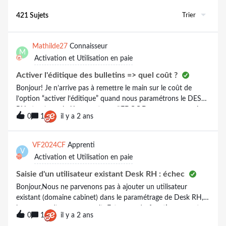
Trier
421 Sujets
Mathilde27
Connaisseur
M
Activation et Utilisation en paie
Activer l'éditique des bulletins => quel coût ?
Bonjour! Je n’arrive pas à remettre le main sur le coût de
l’option “activer l’éditique” quand nous paramétrons le DESK
RH et qu’un salarié ne veut pas d’EDOC.Dans mes souvenirs
0
1
il y a 2 ans
c’était 2.10 € par BP par salarié, mais j’ai peur de me
tromper. Savez-vous où je peux trouver cette
information? Bonne fin de semaine, Mathilde
VF2024CF
Apprenti
V
Activation et Utilisation en paie
Saisie d'un utilisateur existant Desk RH : échec
Bonjour,Nous ne parvenons pas à ajouter un utilisateur
existant (domaine cabinet) dans le paramétrage de Desk RH,
le message d’erreur apparait: Est-ce un dysfonctionnement
0
1
il y a 2 ans
temporaire??Merci