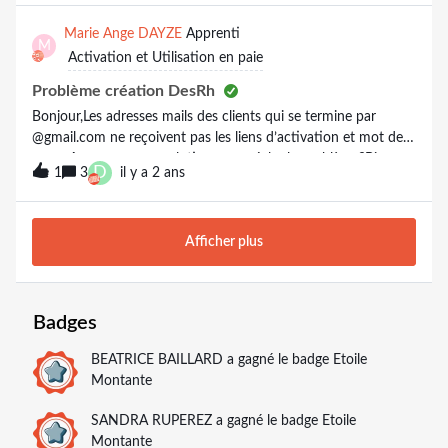
Connect des salaries.Comment proceder pour resoudre la
situation?p.s: si on fait l`envoi avce Validation Manuelle, cela
Marie Ange DAYZE
Apprenti
M
fonctionne.
Activation et Utilisation en paie
Problème création DesRh
Bonjour,Les adresses mails des clients qui se termine par
@gmail.com ne reçoivent pas les liens d’activation et mot de
passe.Avez-vous une solution pour régler le problème?Bien
D
1
3
il y a 2 ans
Cordialement,
Afficher plus
Badges
BEATRICE BAILLARD
a gagné le badge Etoile
Montante
SANDRA RUPEREZ
a gagné le badge Etoile
Montante