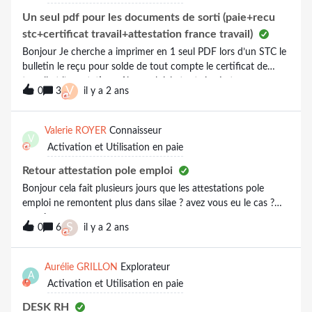
aucune réponse de l’assistance dématérialisée. Notre client
s’impatiente. Que devons-nous faire ? Merci pour votre
Un seul pdf pour les documents de sorti (paie+recu
retour.Cordialement.
stc+certificat travail+attestation france travail)
Bonjour Je cherche a imprimer en 1 seul PDF lors d’un STC le
bulletin le reçu pour solde de tout compte le certificat de
travail et l’attestation pôle emploi. le tout signé et
V
0
3
il y a 2 ans
tamponné.Les manipulations pour la signature et le tampon
étant mise en place. Je n’arrive pas a avoir un seul pdf j’ai un
pdf avec le bulletin, le reçu et le certificat et un autre avec
Valerie ROYER
Connaisseur
V
l’attestation pôle emploi.Quelqu’un a t’il la solution on m’a
Activation et Utilisation en paie
informé que cela était possible Merci pour votre aide Virginie
Retour attestation pole emploi
Bonjour cela fait plusieurs jours que les attestations pole
emploi ne remontent plus dans silae ? avez vous eu le cas ?
merci
S
0
6
il y a 2 ans
Aurélie GRILLON
Explorateur
A
Activation et Utilisation en paie
DESK RH