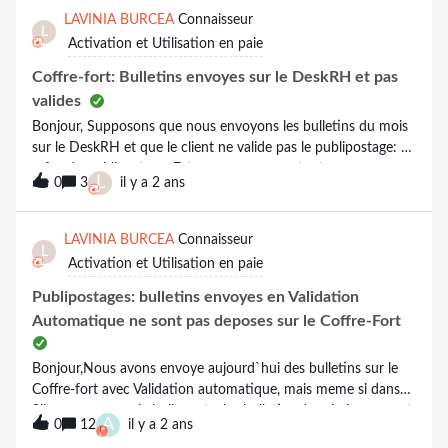
LAVINIA BURCEA
Connaisseur
L
Activation et Utilisation en paie
Coffre-fort: Bulletins envoyes sur le DeskRH et pas
valides
Bonjour, Supposons que nous envoyons les bulletins du mois
sur le DeskRH et que le client ne valide pas le publipostage: -
refus du publipostage: Est-ce que nous, en tant que
L
0
3
il y a 2 ans
prestataire, sommes alertes? Car le suivi coffre-fort n`est pas
facile a suivre pour le prestataire si on a plusieurs dossiers, il
faut aller dossier par dossier sur les bulles des differentes
LAVINIA BURCEA
Connaisseur
L
couleurs (rouge, orange…) - validation manuelle et oubli de
Activation et Utilisation en paie
valider: pourquoi tant que les bulletins sont en attente de
validation, l`employeur peut les imprimer et sauver sur son
Publipostages: bulletins envoyes en Validation
ordinateur sans qu`une mention apparaisse sur ces
Automatique ne sont pas deposes sur le Coffre-Fort
documents, indiquant qu`il peut s`agit d`une version
intermediaire des bulletins? En vous remerciant par avance,
Bonjour,Nous avons envoye aujourd`hui des bulletins sur le
Coffre-fort avec Validation automatique, mais meme si dans
Silae nous avons la bulle verte, le sbulletins de salaries ne sont
A
0
12
il y a 2 ans
pas en fait deposes et n`apparaissent non plus sur le eDoc