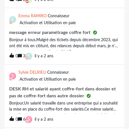
Emma RAMIRO
Connaisseur
E
Activation et Utilisation en paie
message erreur paramétrage coffre fort
Bonjour à tous,Malgré des tickets depuis décembre 2023, qui
ont été mis en clôturé, des relances depuis début mars, je n’ai
toujours pas de nouvelles de SILAE concernant un message
E
0
3
il y a 2 ans
d’erreur qui intervient au niveau de la création des utilisateurs.
Voici le message ci dessous. Du coup, je suis bloquée et je ne
sais pas comment avancer sur le paramétrage. Si quelqu’un a
Sylvie DELRIEU
Connaisseur
S
une idée de ce qui pourrait bloqué en attendant que SILAE se
Activation et Utilisation en paie
manifeste.. Merci à tous de votre aide.Emma
DESK RH et salarié ayant coffre-fort dans dossier et
pas de coffre-fort dans autre dossier
Bonjour,Un salarié travaille dans une entreprise qui a souhaité
la mise en place du coffre-fort des salariés.Ce même salarié
travaille dans une autre entreprise qui n’a pas souhaité la mise
S
0
6
il y a 2 ans
en place du coffre-fort des salariés. Dans ce dossier, son mail
n’est pas renseigné et il est indiqué que le salarié a refusé le